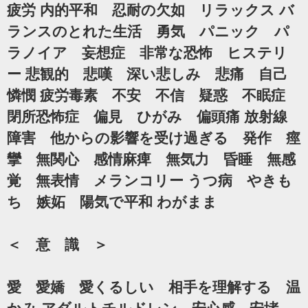
疲労 内的平和 忍耐の欠如 リラックス バ
ランスのとれた生活 勇気 パニック パ
ラノイア 妄想症 非常な恐怖 ヒステリ
ー 悲観的 悲嘆 深い悲しみ 悲痛 自己
憐憫 疲労毒素 不安 不信 疑惑 不眠症
閉所恐怖症 偏見 ひがみ 偏頭痛 放射線
障害 他からの影響を受け過ぎる 発作 痙
攣 無関心 感情麻痺 無気力 昏睡 無感
覚 無表情 メランコリー うつ病 やきも
ち 嫉妬 陽気で平和 わがまま
＜ 意 識 ＞
愛 愛嬌 愛くるしい 相手を理解する 温