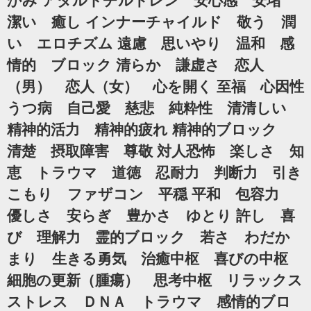
かみ アダルトチルドレン 安心感 安堵
潔い 癒し インナーチャイルド 敬う 潤
い エロチズム 遠慮 思いやり 温和 感
情的 ブロック 清らか 謙虚さ 恋人
（男） 恋人（女） 心を開く 至福 心因性
うつ病 自己愛 慈悲 純粋性 清清しい
精神的活力 精神的疲れ 精神的ブロック
清楚 摂取障害 尊敬 対人恐怖 楽しさ 知
恵 トラウマ 道徳 忍耐力 判断力 引き
こもり ファザコン 平穏 平和 包容力
優しさ 安らぎ 豊かさ ゆとり 許し 喜
び 理解力 霊的ブロック 若さ わだか
まり 生きる勇気 治癒中枢 喜びの中枢
細胞の更新（腫瘍） 思考中枢 リラックス
ストレス ＤＮＡ トラウマ 感情的ブロ