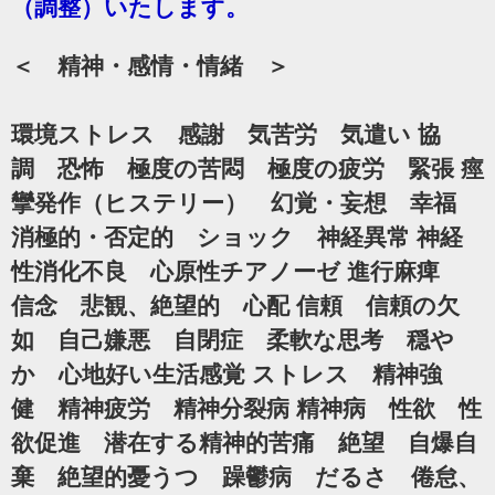
（調整）いたします。
＜ 精神・感情・情緒 ＞
環境ストレス 感謝 気苦労 気遣い 協
調 恐怖 極度の苦悶 極度の疲労 緊張 痙
攣発作（ヒステリー） 幻覚・妄想 幸福
消極的・否定的 ショック 神経異常 神経
性消化不良 心原性チアノーゼ 進行麻痺
信念 悲観、絶望的 心配 信頼 信頼の欠
如 自己嫌悪 自閉症 柔軟な思考 穏や
か 心地好い生活感覚 ストレス 精神強
健 精神疲労 精神分裂病 精神病 性欲 性
欲促進 潜在する精神的苦痛 絶望 自爆自
棄 絶望的憂うつ 躁鬱病 だるさ 倦怠、